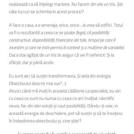
realizează ca să înțelegi mai bine. Nu facem din ele un Vis. Știi
câte lucruri se schimba în acest proces!?
A face o casa, a o amenaja, orice, orice…ai vrea să edifici. Totul
va fi o rezultantă a ceea ce se poate
(legal, că posibilități
constructive, disponibilități financiare ale tale, timpul pe care îl
investim și care ne este permis în context și o mulțime de variabile)
.
Daca stai agățat de un Vis te asigur că vei fi nefericit. Și la
sfârșit, dar și până acolo.
Eu sunt aici să susțin transformarea. Și asta din energia
Obiectivului descris mai sus*. :)
Atunci când mă inviți în aceasta călătorie ca specialist, eu vin
cu ceea ce sunt nu numai cu ceea ce am învățat. Identific
nevoi, fac din idei soluții și caut posibilități. Dându-ți voie, in
această energie de deschidere, pot să susțin și să te însoțesc
în îndeplinirea obiectivului și, cine știe!?