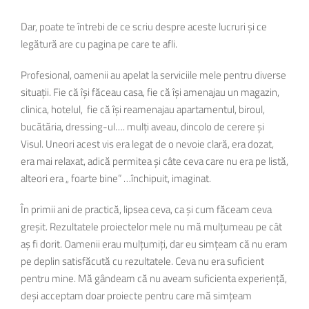
Dar, poate te întrebi de ce scriu despre aceste lucruri și ce
legătură are cu pagina pe care te afli.
Profesional, oamenii au apelat la serviciile mele pentru diverse
situații. Fie că își făceau casa, fie că își amenajau un magazin,
clinica, hotelul, fie că își reamenajau apartamentul, biroul,
bucătăria, dressing-ul…. mulți aveau, dincolo de cerere și
Visul. Uneori acest vis era legat de o nevoie clară, era dozat,
era mai relaxat, adică permitea și câte ceva care nu era pe listă,
alteori era „ foarte bine” …închipuit, imaginat.
În primii ani de practică, lipsea ceva, ca și cum făceam ceva
greșit. Rezultatele proiectelor mele nu mă mulțumeau pe cât
aș fi dorit. Oamenii erau mulțumiți, dar eu simțeam că nu eram
pe deplin satisfăcută cu rezultatele. Ceva nu era suficient
pentru mine. Mă gândeam că nu aveam suficienta experiență,
deși acceptam doar proiecte pentru care mă simțeam