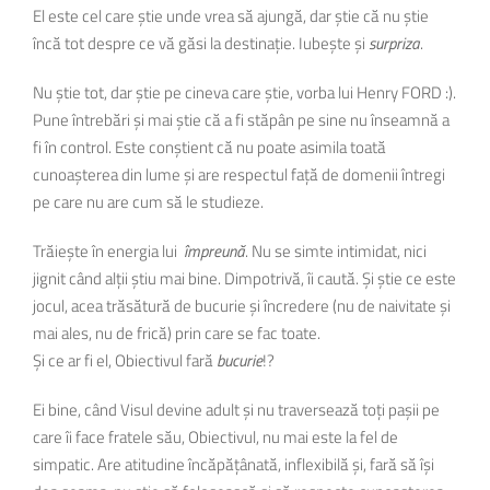
El este cel care știe unde vrea să ajungă, dar știe că nu știe
încă tot despre ce vă găsi la destinație. Iubește și
surpriza
.
Nu știe tot, dar știe pe cineva care știe, vorba lui Henry FORD :).
Pune întrebări și mai știe că a fi stăpân pe sine nu înseamnă a
fi în control. Este conștient că nu poate asimila toată
cunoașterea din lume și are respectul față de domenii întregi
pe care nu are cum să le studieze.
Trăiește în energia lui
împreună
. Nu se simte intimidat, nici
jignit când alții știu mai bine. Dimpotrivă, îi caută. Și știe ce este
jocul, acea trăsătură de bucurie și încredere (nu de naivitate și
mai ales, nu de frică) prin care se fac toate.
Și ce ar fi el, Obiectivul fară
bucurie
!?
Ei bine, când Visul devine adult și nu traversează toți pașii pe
care îi face fratele său, Obiectivul, nu mai este la fel de
simpatic. Are atitudine încăpățânată, inflexibilă și, fară să își