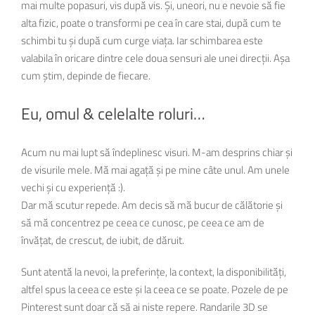
mai multe popasuri, vis după vis. Și, uneori, nu e nevoie să fie
alta fizic, poate o transformi pe cea în care stai, după cum te
schimbi tu și după cum curge viața. Iar schimbarea este
valabila în oricare dintre cele doua sensuri ale unei direcții. Așa
cum știm, depinde de fiecare.
Eu, omul & celelalte roluri…
Acum nu mai lupt să îndeplinesc visuri. M-am desprins chiar și
de visurile mele. Mă mai agață și pe mine câte unul. Am unele
vechi și cu experiență :).
Dar mă scutur repede. Am decis să mă bucur de călătorie și
să mă concentrez pe ceea ce cunosc, pe ceea ce am de
învățat, de crescut, de iubit, de dăruit.
Sunt atentă la nevoi, la preferințe, la context, la disponibilități,
altfel spus la ceea ce este și la ceea ce se poate. Pozele de pe
Pinterest sunt doar că să ai niste repere. Randarile 3D se