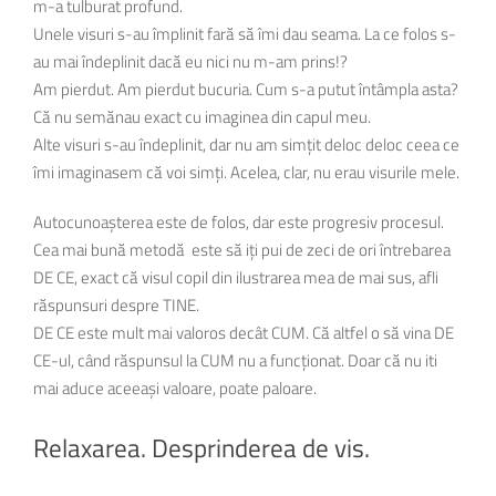
m-a tulburat profund.
Unele visuri s-au împlinit fară să îmi dau seama. La ce folos s-
au mai îndeplinit dacă eu nici nu m-am prins!?
Am pierdut. Am pierdut bucuria. Cum s-a putut întâmpla asta?
Că nu semănau exact cu imaginea din capul meu.
Alte visuri s-au îndeplinit, dar nu am simțit deloc deloc ceea ce
îmi imaginasem că voi simți. Acelea, clar, nu erau visurile mele.
Autocunoașterea este de folos, dar este progresiv procesul.
Cea mai bună metodă este să iți pui de zeci de ori întrebarea
DE CE, exact că visul copil din ilustrarea mea de mai sus, afli
răspunsuri despre TINE.
DE CE este mult mai valoros decât CUM. Că altfel o să vina DE
CE-ul, când răspunsul la CUM nu a funcționat. Doar că nu iti
mai aduce aceeași valoare, poate paloare.
Relaxarea. Desprinderea de vis.