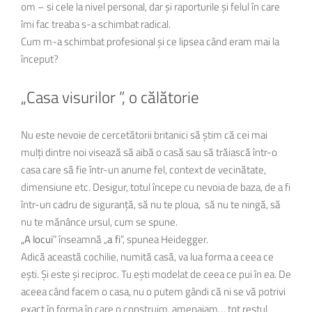
om – si cele la nivel personal, dar și raporturile și felul în care
îmi fac treaba s-a schimbat radical.
Cum m-a schimbat profesional și ce lipsea când eram mai la
început?
„Casa visurilor ”, o călătorie
Nu este nevoie de cercetătorii britanici să știm că cei mai
mulți dintre noi visează să aibă o casă sau să trăiască într-o
casa care să fie într-un anume fel, context de vecinătate,
dimensiune etc. Desigur, totul începe cu nevoia de baza, de a fi
într-un cadru de siguranță, să nu te ploua, să nu te ningă, să
nu te mănânce ursul, cum se spune.
„A locui
” înseamnă „
a fi
”, spunea Heidegger.
Adică această cochilie, numită casă, va lua forma a ceea ce
ești. Și este și reciproc. Tu ești modelat de ceea ce pui în ea. De
aceea când facem o casa, nu o putem gândi că ni se vă potrivi
exact în forma în care o construim, amenajam… tot restul