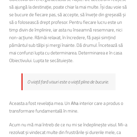
să ajungă la destinație, poate chiar la mai multe. Își dau voie să
se bucure de fiecare pas, să accepte, să învețe din greșeală și
să o folosească drept profesor. Pentru fiecare lucru este un
timp divin de împlinire, iar asta nu înseamnă resemnare, nici
non-acțiune. Rămâi relaxat, în încredere, fă pașii simțind
pământul sub tălpi și mergi înainte. Dă drumul. Încetează să
mai confunzi lupta cu determinarea. Determinarea e în casa
Obiectivului. Lupta te secătuiește.
O viață fară visuri este o viață plina de bucurie.
Aceasta a fost revelația mea. Un
Aha
interior care a produs o
transformare fundamentală în mine.
Acum nu mă mai întreb de ce nu mi se îndeplinește visul. Mi-a
rezolvat și vindecat multe din frustrările și durerile mele, ca