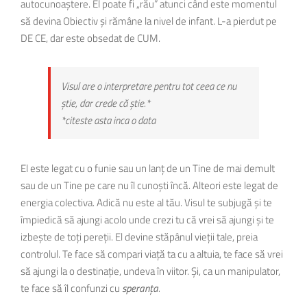
autocunoaștere. El poate fi „rău” atunci când este momentul
să devina Obiectiv și rămâne la nivel de infant. L-a pierdut pe
DE CE, dar este obsedat de CUM.
Visul are o interpretare pentru tot ceea ce nu
știe, dar crede că știe.*
*citeste asta inca o data
El este legat cu o funie sau un lanț de un Tine de mai demult
sau de un Tine pe care nu îl cunoști încă. Alteori este legat de
energia colectiva. Adică nu este al tău. Visul te subjugă și te
împiedică să ajungi acolo unde crezi tu că vrei să ajungi și te
izbește de toți pereții. El devine stăpânul vieții tale, preia
controlul. Te face să compari viață ta cu a altuia, te face să vrei
să ajungi la o destinație, undeva în viitor. Și, ca un manipulator,
te face să îl confunzi cu
speranța
.