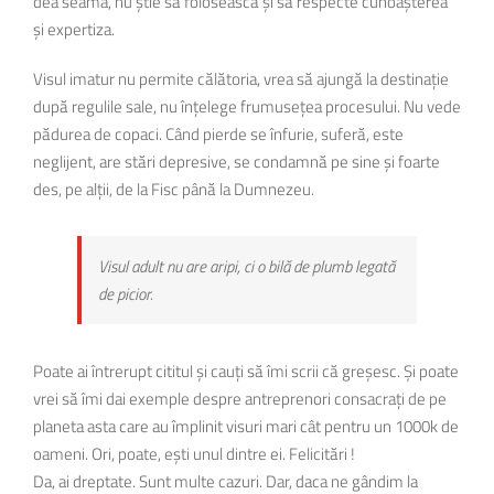
dea seama, nu știe să folosească și să respecte cunoașterea
și expertiza.
Visul imatur nu permite călătoria, vrea să ajungă la destinație
după regulile sale, nu înțelege frumusețea procesului. Nu vede
pădurea de copaci. Când pierde se înfurie, suferă, este
neglijent, are stări depresive, se condamnă pe sine și foarte
des, pe alții, de la Fisc până la Dumnezeu.
Visul adult nu are aripi, ci o
bilă
de plumb
legată
de picior.
Poate ai întrerupt cititul și cauți să îmi scrii că greșesc. Și poate
vrei să îmi dai exemple despre antreprenori consacrați de pe
planeta asta care au împlinit visuri mari cât pentru un 1000k de
oameni. Ori, poate, ești unul dintre ei. Felicitări !
Da, ai dreptate. Sunt multe cazuri. Dar, daca ne gândim la