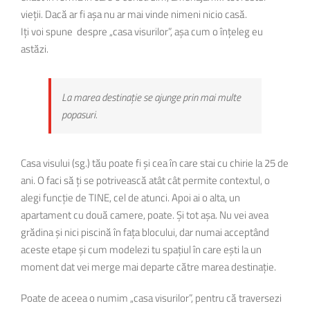
vieții. Dacă ar fi așa nu ar mai vinde nimeni nicio casă.
Iți voi spune despre „casa visurilor”, așa cum o înțeleg eu
astăzi.
La marea destinație se ajunge prin mai multe
popasuri.
Casa visului (sg.) tău poate fi și cea în care stai cu chirie la 25 de
ani. O faci să ți se potrivească atât cât permite contextul, o
alegi funcție de TINE, cel de atunci. Apoi ai o alta, un
apartament cu două camere, poate. Și tot așa. Nu vei avea
grădina și nici piscină în fața blocului, dar numai acceptând
aceste etape și cum modelezi tu spațiul în care ești la un
moment dat vei merge mai departe către marea destinație.
Poate de aceea o numim „casa visurilor”, pentru că traversezi