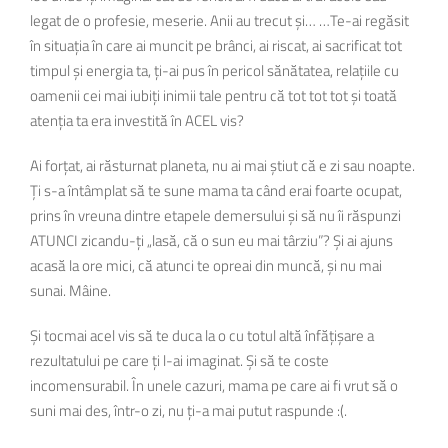
legat de o profesie, meserie. Anii au trecut și… …Te-ai regăsit
în situația în care ai muncit pe brânci, ai riscat, ai sacrificat tot
timpul și energia ta, ți-ai pus în pericol sănătatea, relațiile cu
oamenii cei mai iubiți inimii tale pentru că tot tot tot și toată
atenția ta era investită în ACEL vis?
Ai forțat, ai răsturnat planeta, nu ai mai știut că e zi sau noapte.
Ți s-a întâmplat să te sune mama ta când erai foarte ocupat,
prins în vreuna dintre etapele demersului și să nu îi răspunzi
ATUNCI zicandu-ți „lasă, că o sun eu mai târziu”? Și ai ajuns
acasă la ore mici, că atunci te opreai din muncă, și nu mai
sunai. Mâine.
Și tocmai acel vis să te duca la o cu totul altă înfățișare a
rezultatului pe care ți l-ai imaginat. Și să te coste
incomensurabil. În unele cazuri, mama pe care ai fi vrut să o
suni mai des, într-o zi, nu ți-a mai putut raspunde :(.