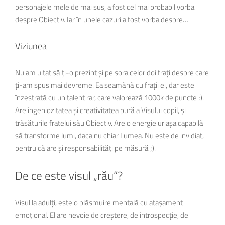
personajele mele de mai sus, a fost cel mai probabil vorba
despre Obiectiv. Iar în unele cazuri a fost vorba despre…
Viziunea
Nu am uitat să ți-o prezint și pe sora celor doi frați despre care
ți-am spus mai devreme. Ea seamănă cu frații ei, dar este
înzestrată cu un talent rar, care valorează 1000k de puncte ;).
Are ingeniozitatea și creativitatea pură a Visului copil, și
trăsăturile fratelui său Obiectiv. Are o energie uriașa capabilă
să transforme lumi, daca nu chiar Lumea. Nu este de invidiat,
pentru că are și responsabilități pe măsură ;).
De ce este visul „rău”?
Visul la adulți, este o plăsmuire mentală cu atașament
emoțional. El are nevoie de creștere, de introspecție, de