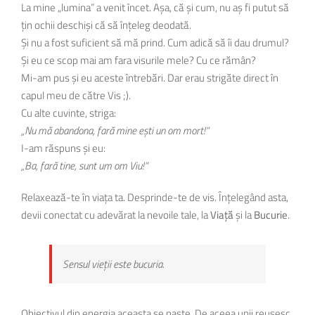
La mine „lumina” a venit încet. Așa, că și cum, nu aș fi putut să
țin ochii deschiși că să înțeleg deodată.
Și nu a fost suficient să mă prind. Cum adică să îi dau drumul?
Și eu ce scop mai am fara visurile mele? Cu ce rămân?
Mi-am pus și eu aceste întrebări. Dar erau strigăte direct în
capul meu de către Vis ;).
Cu alte cuvinte, striga:
„Nu mă abandona, fară mine ești un om mort!”
I-am răspuns și eu:
„Ba, fară tine, sunt um om Viu!”
Relaxează-te în viața ta. Desprinde-te de vis. Înțelegând asta,
devii conectat cu adevărat la nevoile tale, la
Viață
și la
Bucurie
.
Sensul vieții este bucuria.
Obiectivul din energia aceasta se naște. De aceea unii reușesc