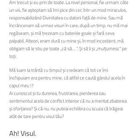
Am trecut și eu prin de toate. La nivel personal, fie urmam câte
un vis, fie așteptam să îmi pice din cer, într-un mod miraculos,
responsabilizând Divinitatea cu datorii față de mine. Sau mă
încrâncenam să urmez visuri în care, după un timp, nu mă mai
regăseam, și mă trezeam cu bateriile goale și fară ceva
palpabil. Alteori, eram dură cu mine și, în mod incostient, mă
obligam să le stiu pe toate „că să… ”. Și să îi și „mulțumesc” pe
toți.
Mă luam la trântă cu timpul și credeam că tot ce îmi
închipuiam era pentru mine, că altfel ce caută gândul acela în
capul meu !?
Ai cunoscut și tu durerea, frustrarea, pierderea sau
sentimentul acela de conflict interior că nu a meritat zbaterea
și sforțarea? Și că nu, nu puteai echilibra cu scuza că trăgeai
atât de tare pentru visul tău?
Ah! Visul.