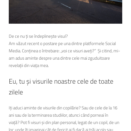
De ce nu ți se îndeplinește visul?
Am văzut recent o postare pe una dintre platformele Social
Media. Conținea o întrebare: „voi ce visuri aveți?” Și citind, mi-
am adus aminte despre una dintre cele mai zguduitoare
revelații din viața mea.
Eu, tu și visurile noastre cele de toate
zilele
Iți aduci aminte de visurile din copilărie? Sau de cele de la 16
ani sau de la terminarea studiilor, atunci când porneai în
viață? Pot fi visuri și din plan personal, legat de un copil, de un
loc unde îți imaginai cât de fericit ai fi dacă ai trăi acolo sau