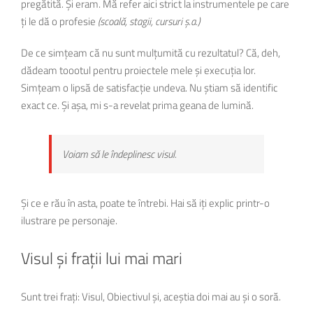
pregătită. Și eram. Mă refer aici strict la instrumentele pe care
ți le dă o profesie
(scoală, stagii, cursuri ș.a.)
De ce simțeam că nu sunt mulțumită cu rezultatul? Că, deh,
dădeam toootul pentru proiectele mele și execuția lor.
Simțeam o lipsă de satisfacție undeva. Nu știam să identific
exact ce. Și așa, mi s-a revelat prima geana de lumină.
Voiam să le îndeplinesc visul.
Și ce e rău în asta, poate te întrebi. Hai să iți explic printr-o
ilustrare pe personaje.
Visul și frații lui mai mari
Sunt trei frați: Visul, Obiectivul și, aceștia doi mai au și o soră.