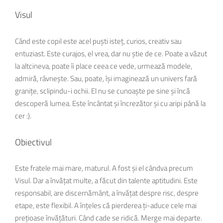
Visul
Când este copil este acel puști isteț, curios, creativ sau
entuziast. Este curajos, el vrea, dar nu știe de ce. Poate a văzut
la altcineva, poate îi place ceea ce vede, urmează modele,
admiră, râvnește. Sau, poate, își imaginează un univers fară
granițe, sclipindu-i ochii. El nu se cunoaște pe sine și încă
descoperă lumea. Este încântat și încrezător și cu aripi până la
cer :).
Obiectivul
Este fratele mai mare, maturul. A fost și el cândva precum
Visul. Dar a învățat multe, a făcut din talente aptitudini. Este
responsabil, are discernământ, a învățat despre risc, despre
etape, este flexibil. A înțeles că pierderea ți-aduce cele mai
prețioase învățături. Când cade se ridică. Merge mai departe.