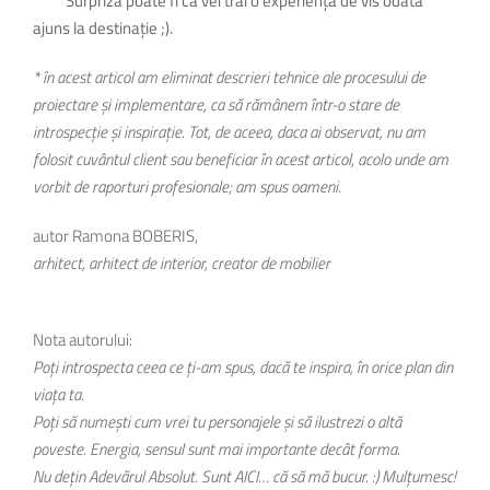
Surpriza poate fi că vei trăi o experiență de vis odată
ajuns la destinație ;).
* în acest articol am eliminat descrieri tehnice ale procesului de
proiectare și implementare, ca să rămânem într-o stare de
introspecție și inspirație. Tot, de aceea, daca ai observat, nu am
folosit cuvântul client sau beneficiar în acest articol, acolo unde am
vorbit de raporturi profesionale; am spus oameni.
autor Ramona BOBERIS,
arhitect, arhitect de interior, creator de mobilier
Nota autorului:
Poți introspecta ceea ce ți-am spus, dacă te inspira, în orice plan din
viața ta.
Poți să numești cum vrei tu personajele și să ilustrezi o altă
poveste. Energia, sensul sunt mai importante decât forma.
Nu dețin Adevărul Absolut. Sunt AICI… că să mă bucur. :) Mulțumesc!