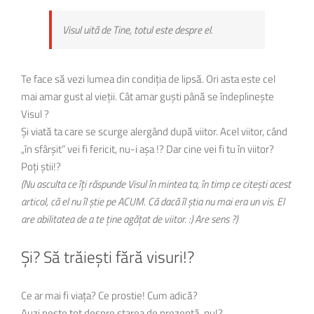
Visul uită de Tine, totul este despre el.
Te face să vezi lumea din condiția de lipsă. Ori asta este cel
mai amar gust al vieții. Cât amar guști până se îndeplinește
Visul ?
Și viată ta care se scurge alergând după viitor. Acel viitor, când
„în sfârșit” vei fi fericit, nu-i așa !? Dar cine vei fi tu în viitor?
Poți știi!?
(Nu asculta ce îți răspunde Visul în mintea ta, în timp ce citești acest
articol, că el nu îl știe pe ACUM. Că dacă îl știa nu mai era un vis. El
are abilitatea de a te ține agățat de viitor. :) Are sens ?)
Și? Să trăiești fără visuri!?
Ce ar mai fi viața? Ce prostie! Cum adică?
Auzi peste tot despre starea de prezență, nu!?