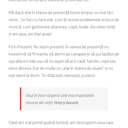
Păi dacă stai în starea de prezență tooot timpul, nu mai faci
nimic. Ce faci cu facturile, cum îți rezolvi problemele la locul de
muncă, cum gestionezi afacerea, copiii, toate.
(nu citesc minți,
ți-am spus, am fost acolo)
Fii în Prezent. Nu sta în prezent. În starea de prezență nu
înseamnă să fii inactiv, să dormi pe canapea și să pui lacătul pe
ușa afacerii tale sau să nu aspiri să ai o casă, familie, copii sau
orice altceva. Dar de multe ori „stai în starea de visare” și nu
ești atent la drum. Te rătăcești, obosești, și pierzi.
Visul te face să pierzi cele mai importante
resurse ale vieții:
timp și bucurie.
Când am mai primit puțină lumină, am descoperit ceva care