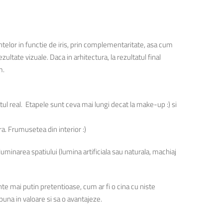
ntelor in functie de iris, prin complementaritate, asa cum
ultate vizuale. Daca in arhitectura, la rezultatul final
m.
tul real. Etapele sunt ceva mai lungi decat la make-up :) si
a. Frumusetea din interior :)
luminarea spatiului (lumina artificiala sau naturala, machiaj
nte mai putin pretentioase, cum ar fi o cina cu niste
puna in valoare si sa o avantajeze.