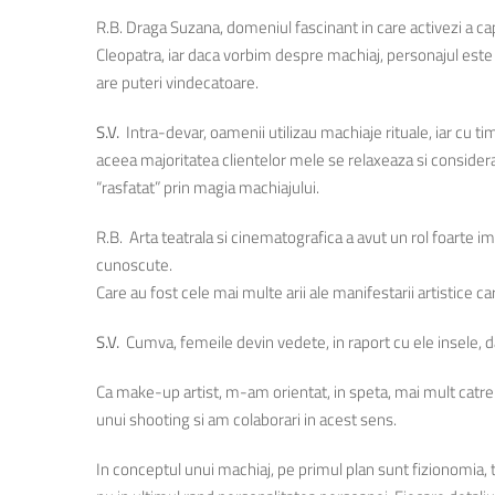
R.B. Draga Suzana, domeniul fascinant in care activezi a cap
Cleopatra, iar daca vorbim despre machiaj, personajul este m
are puteri vindecatoare.
S.V.
Intra-devar, oamenii utilizau machiaje rituale, iar cu ti
aceea majoritatea clientelor mele se relaxeaza si consider
“rasfatat” prin magia machiajului.
R.B. Arta teatrala si cinematografica a avut un rol foarte i
cunoscute.
Care au fost cele mai multe arii ale manifestarii artistice 
S.V.
Cumva, femeile devin vedete, in raport cu ele insele, da
Ca make-up artist, m-am orientat, in speta, mai mult catre 
unui shooting si am colaborari in acest sens.
In conceptul unui machiaj, pe primul plan sunt fizionomia, 