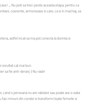
asa ! „. Nu poti sa treci peste aceasta etapa, pentru ca
 unitare, coerente, armonioase si care, ca si in machiaj, sa
etena, astfel incat sa ma pot conecta la dorinta si
ui rezultat cat mai bun.
er sa fie anti-deranj :) Nu rade!
meni, cand o persoana nu are rabdare sau poate are o viata
tu faci minuni din condei si transformi toate femeile si