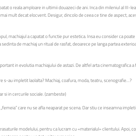
atat o reala amploare in ultimii douazeci de ani. Inca din mileniul al III-
ai mult decat elocvent. Desigur, dincolo de ceea ce tine de aspect, acesta
mpul, machiajul a capatat o functie pur estetica. Insa eu consider ca poate f
a sedinta de machiaj un ritual de rasfat, deoarece pe langa partea exteri
mportant in evolutia machiajului de astazi. De altfel arta cinematografica 
care s-au impletit laolalta? Machiaj, coafura, moda, teatru, scenografie…?
r si in cercurile sociale. (zambeste)
„femeia” care nu se afla neaparat pe scena. Dar stiu ce inseamna impletir
trasaturile modelului, pentru ca lucram cu «materialul» clientului. Apoi, 