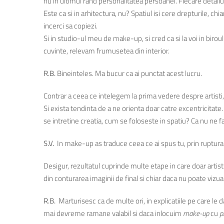
nu in ultimul rand personalitatea persoanei. Fiecare detali
Este ca si in arhitectura, nu? Spatiul isi cere drepturile, ch
incerci sa copiezi.
Si in studio-ul meu de make-up, si cred ca si la voi in birou
cuvinte, relevam frumusetea din interior.
R.B.
Bineinteles. Ma bucur ca ai punctat acest lucru.
Contrar a ceea ce intelegem la prima vedere despre artisti, in
Si exista tendinta de a ne orienta doar catre excentricitate. 
se intretine creatia, cum se foloseste in spatiu? Ca nu ne fa
S.V.
In make-up as traduce ceea ce ai spus tu, prin ruptura 
Desigur, rezultatul cuprinde multe etape in care doar artist
din conturarea imaginii de final si chiar daca nu poate vizual
R.B.
Marturisesc ca de multe ori, in explicatiile pe care le 
mai devreme ramane valabil si daca inlocuim
make-up
cu
p