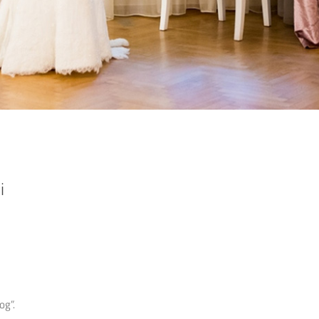
i
og”.