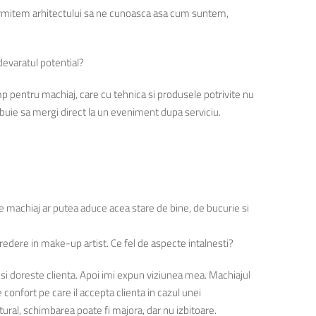
 permitem arhitectului sa ne cunoasca asa cum suntem,
adevaratul potential?
mp pentru machiaj, care cu tehnica si produsele potrivite nu
ebuie sa mergi direct la un eveniment dupa serviciu.
e machiaj ar putea aduce acea stare de bine, de bucurie si
ncredere in make-up artist. Ce fel de aspecte intalnesti?
 isi doreste clienta. Apoi imi expun viziunea mea. Machiajul
confort pe care il accepta clienta in cazul unei
ural, schimbarea poate fi majora, dar nu izbitoare.