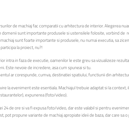
rsurilor de machiaj fac comparatii cu arhitectura de interior. Alegerea nua
le domenii sunt importante produsele si ustensilele folosite, vorbind de rez
a, in machiaj sunt foarte importante si produsele, nu numai executia, sa zice
articipa la proiect, nu?!
ior intra in faza de executie, oamenilor le este greu sa vizualizeze rezulta
ni. Este nevoie de incredere, asa cum spuneai si tu.
ul ar corespunde, cumva, destinatiei spatiului, functiunii din arhitectur
vire la eveniment este esentiala. Machiajul trebuie adaptat si la context, i
estaurantelor), expunerea (foto/video).
ei 24 de ore si va fi expusa foto/video, dar este valabil si pentru evenime
ist, pot propune variante de machiaj apropiate ideii de baza, dar care sa o 