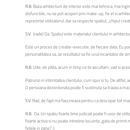
R.B.
Baza arhitecturii de interior este mai tehnica, mai ing
disfunctiile, nu se pot acoperi prin make-up, fie el si arhite
reprezinte utilizatorul, dar sa respecte spatiul, „chipul creatie
S.V.
(rade) Da. Spatiul este materialul clientului in arhitect
Este un proces de creatie-executie, de fiecare data. Eu port 
personalitatea sa, iar rezultatul sa fie unul incantator de am
R.B.
Uite, de pilda, acum in timp ce te ascultam, vad si ac
Patrunzi in intimitatea clientului, cum spui si tu. De altfel,
O persoana dezordonata poate fi sustinuta sa traiasca mai us
S.V.
Rad, de fapt ma fascineaza pentru ca descopar tot mai 
R.B.
Da. Un spatiu foarte bine judiciat poate fi usor de util
foarte activa si nu poate intretine locuinta „gata de primit 
fetele in zane? :)