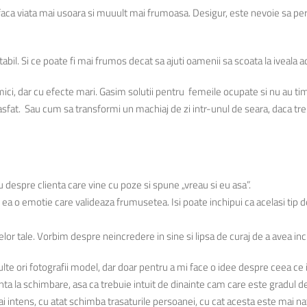
ne faca viata mai usoara si muuult mai frumoasa. Desigur, este nevoie sa
tabil. Si ce poate fi mai frumos decat sa ajuti oamenii sa scoata la iveala 
 mici, dar cu efecte mari. Gasim solutii pentru femeile ocupate si nu au ti
rasfat. Sau cum sa transformi un machiaj de zi intr-unul de seara, daca tr
u despre clienta care vine cu poze si spune „vreau si eu asa”.
a o emotie care valideaza frumusetea. Isi poate inchipui ca acelasi tip d
telor tale. Vorbim despre neincredere in sine si lipsa de curaj de a avea i
multe ori fotografii model, dar doar pentru a mi face o idee despre ceea ce
a la schimbare, asa ca trebuie intuit de dinainte cam care este gradul de 
 intens, cu atat schimba trasaturile persoanei, cu cat acesta este mai nat