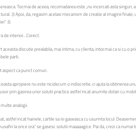
inereasca. Tocmai de aceea, recomadarea este „nu incercati asta singuri, ac
ctural. :)) Apoi, da, regasim acelasi mecanism de creatie al imaginii finale,
i” :)).
ura de interior…Corect.
aceasta discutie prealabila, mai intima, cu clienta, intocmai ca si cu o pri
bele parti.
est aspect ca punct comun.
 aceasta apropiere nu este nicidecum o indiscretie, ci ajuta la obtinerea un
or prin gasirea unor solutii practice astfel incat anumite dotari cu mobili
multe analogii.
izat, astfel incat hainele, cartile sa isi gaseasca cu usurinta locul. Dease
musafiri la orice ora” se gasesc solutii maaaaagice. Pai da, crezi ca numai 