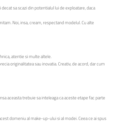
ci decat sa scazi din potentialul lui de exploatare, daca
a imitam. Noi, insa, cream, respectand modelul. Cu alte
hnica, atentie si multe altele.
precia originalitatea sau inovatia. Creativ, de acord, dar cum
. Insa aceasta trebuie sa inteleaga ca aceste etape fac parte
tre acest domeniu al make-up-ului si al modei. Ceea ce ai spus