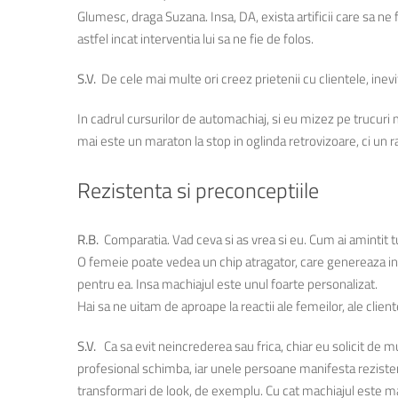
Glumesc, draga Suzana. Insa, DA, exista artificii care sa 
astfel incat interventia lui sa ne fie de folos.
S.V.
De cele mai multe ori creez prietenii cu clientele, inevi
In cadrul cursurilor de automachiaj, si eu mizez pe trucuri
mai este un maraton la stop in oglinda retrovizoare, ci un 
Rezistenta si preconceptiile
R.B.
Comparatia. Vad ceva si as vrea si eu. Cum ai amintit t
O femeie poate vedea un chip atragator, care genereaza in e
pentru ea. Insa machiajul este unul foarte personalizat.
Hai sa ne uitam de aproape la reactii ale femeilor, ale clien
S.V.
Ca sa evit neincrederea sau frica, chiar eu solicit de 
profesional schimba, iar unele persoane manifesta rezistent
transformari de look, de exemplu. Cu cat machiajul este mai