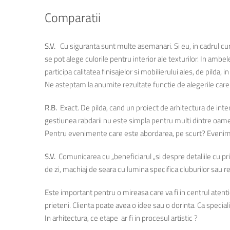
Comparatii
S.V.
Cu siguranta sunt multe asemanari. Si eu, in cadrul cu
se pot alege culorile pentru interior ale texturilor. In ambe
participa calitatea finisajelor si mobilierului ales, de pild
Ne asteptam la anumite rezultate functie de alegerile care p
R.B.
Exact. De pilda, cand un proiect de arhitectura de inter
gestiunea rabdarii nu este simpla pentru multi dintre oame
Pentru evenimente care este abordarea, pe scurt? Eveniment
S.V.
Comunicarea cu „beneficiarul „si despre detaliile cu pri
de zi, machiaj de seara cu lumina specifica cluburilor sau r
Este important pentru o mireasa care va fi in centrul atenti
prieteni. Clienta poate avea o idee sau o dorinta. Ca special
In arhitectura, ce etape ar fi in procesul artistic ?