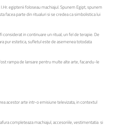
lea I.Hr. egiptenii foloseau machiajul. Spunem Egipt, spunem
 facea parte din ritualuri si se credea ca simbolistica lui
i considerat in continuare un ritual, un fel de terapie. De
oara pur estetica, sufletul este de asemenea totodata
a fost rampa de lansare pentru multe alte arte, facandu-le
ea acestor arte intr-o emisiune televizata, in contextul
coafura completeaza machiajul, accesoriile, vestimentatia si