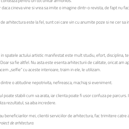
u conteaza pentru un tot unitar armonios.
iar daca cineva vine si vrea sa imite o imagine dintr-o revista, de fapt nu fa
l de arhitectura este la fel, sunt cei care vin cu anumite poze si ne cer s
 spatele actului artistic manifestat este mult studiu, efort, disciplina, te
Doar sa fie altfel. Nu asta este esenta arhitecturii de calitate, oricat am a
cem „selfie” cu aceste interioare, traim in ele, le utilizam.
dintre o atitudine nepotrivita, nefireasca, machiaj si eveniment.
ul poate stabili cum va arata, iar clienta poate fi usor confuza pe parcurs
iza rezultatul, sa aiba incredere.
dau beneficiarilor mei, clientii serviciilor de arhitectura, fac trimitere ca
roiect de arhitectura.