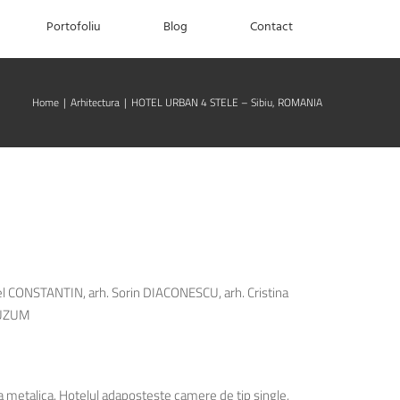
Portofoliu
Blog
Contact
Home
|
Arhitectura
|
HOTEL URBAN 4 STELE – Sibiu, ROMANIA
el CONSTANTIN, arh. Sorin DIACONESCU, arh. Cristina
u UZUM
ura metalica. Hotelul adaposteste camere de tip single,