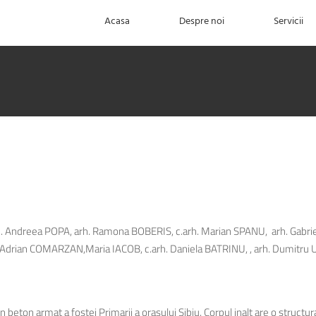
Acasa
Despre noi
Servicii
h. Andreea POPA, arh. Ramona BOBERIS, c.arh. Marian SPANU, arh. Gabri
 Adrian COMARZAN,Maria IACOB, c.arh. Daniela BATRINU, , arh. Dumitr
n beton armat a fostei Primarii a orasului Sibiu. Corpul inalt are o struct