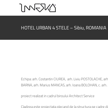
Skip
to
content
HOTEL URBAN 4 STELE – Sibiu, ROMANIA
Echipa: arh. Costantin CIUREA, arh. Liviu POSTOLACHE, ar
BARNA, arh. Marius MANCAS, arh. Ioana BOLOHAN, c. arh.
proiect realizat in cadrul biroului Architect Service
Cladirea este proiectata plecand de la structura pe cadre di