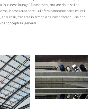
 cu “business lounge”. Deasemeni, mai are doua sali de
generos, iar asezarea hotelului ofera panorame catre muntii
, gri si rosu, trecerea in armonia de culori facandu-se prin
onios conceptului general.